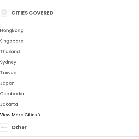
CITIES COVERED
Hongkong
Singapore
Thailand
Sydney
Taiwan
Japan
Cambodia
Jakarta
View More Cities
Other