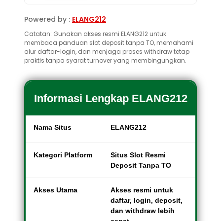
Powered by :
ELANG212
Catatan: Gunakan akses resmi ELANG212 untuk
membaca panduan slot deposit tanpa TO, memahami
alur daftar-login, dan menjaga proses withdraw tetap
praktis tanpa syarat turnover yang membingungkan.
Informasi Lengkap ELANG212
Nama Situs
ELANG212
Kategori Platform
Situs Slot Resmi
Deposit Tanpa TO
Akses Utama
Akses resmi untuk
daftar, login, deposit,
dan withdraw lebih