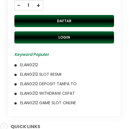
-
+
DAFTAR
LOGIN
Keyword Populer
ELANG212
ELANG212 SLOT RESMI
ELANG212 DEPOSIT TANPA TO
ELANG212 WITHDRAW CEPAT
ELANG212 GAME SLOT ONLINE
QUICK LINKS